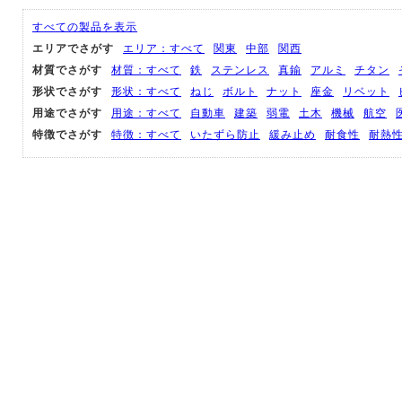
すべての製品を表示
エリアでさがす
エリア：すべて
関東
中部
関西
材質でさがす
材質：すべて
鉄
ステンレス
真鍮
アルミ
チタン
形状でさがす
形状：すべて
ねじ
ボルト
ナット
座金
リベット
用途でさがす
用途：すべて
自動車
建築
弱電
土木
機械
航空
特徴でさがす
特徴：すべて
いたずら防止
緩み止め
耐食性
耐熱