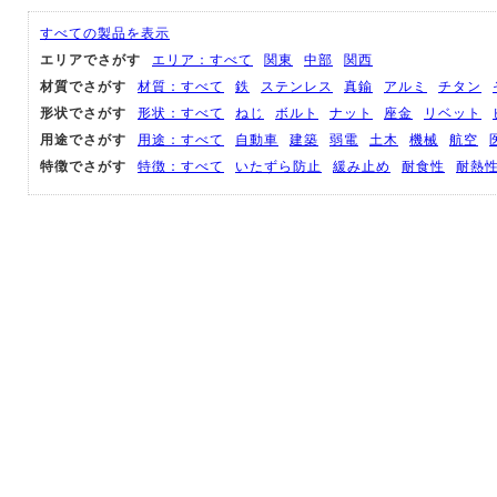
すべての製品を表示
エリアでさがす
エリア：すべて
関東
中部
関西
材質でさがす
材質：すべて
鉄
ステンレス
真鍮
アルミ
チタン
形状でさがす
形状：すべて
ねじ
ボルト
ナット
座金
リベット
用途でさがす
用途：すべて
自動車
建築
弱電
土木
機械
航空
特徴でさがす
特徴：すべて
いたずら防止
緩み止め
耐食性
耐熱