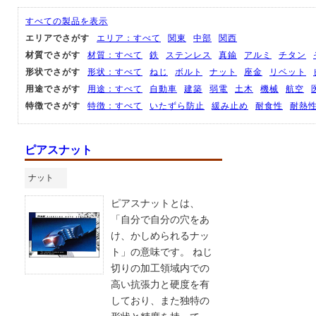
すべての製品を表示
エリアでさがす
エリア：すべて
関東
中部
関西
材質でさがす
材質：すべて
鉄
ステンレス
真鍮
アルミ
チタン
形状でさがす
形状：すべて
ねじ
ボルト
ナット
座金
リベット
用途でさがす
用途：すべて
自動車
建築
弱電
土木
機械
航空
特徴でさがす
特徴：すべて
いたずら防止
緩み止め
耐食性
耐熱
ピアスナット
ナット
ピアスナットとは、
「自分で自分の穴をあ
け、かしめられるナッ
ト」の意味です。 ねじ
切りの加工領域内での
高い抗張力と硬度を有
しており、また独特の