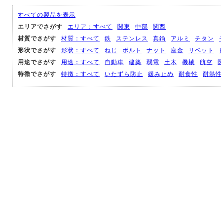
すべての製品を表示
エリアでさがす
エリア：すべて
関東
中部
関西
材質でさがす
材質：すべて
鉄
ステンレス
真鍮
アルミ
チタン
形状でさがす
形状：すべて
ねじ
ボルト
ナット
座金
リベット
用途でさがす
用途：すべて
自動車
建築
弱電
土木
機械
航空
特徴でさがす
特徴：すべて
いたずら防止
緩み止め
耐食性
耐熱