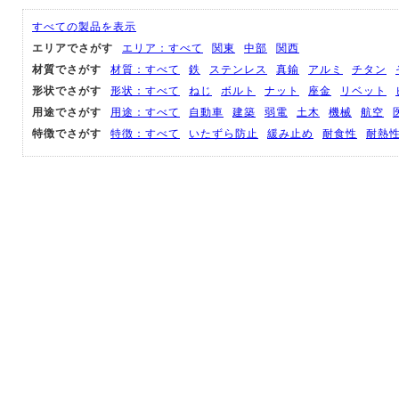
すべての製品を表示
エリアでさがす
エリア：すべて
関東
中部
関西
材質でさがす
材質：すべて
鉄
ステンレス
真鍮
アルミ
チタン
形状でさがす
形状：すべて
ねじ
ボルト
ナット
座金
リベット
用途でさがす
用途：すべて
自動車
建築
弱電
土木
機械
航空
特徴でさがす
特徴：すべて
いたずら防止
緩み止め
耐食性
耐熱