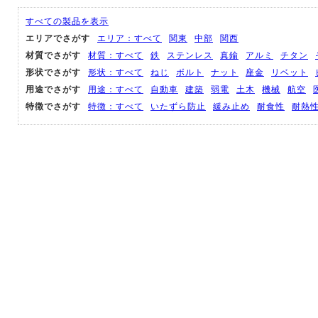
すべての製品を表示
エリアでさがす
エリア：すべて
関東
中部
関西
材質でさがす
材質：すべて
鉄
ステンレス
真鍮
アルミ
チタン
形状でさがす
形状：すべて
ねじ
ボルト
ナット
座金
リベット
用途でさがす
用途：すべて
自動車
建築
弱電
土木
機械
航空
特徴でさがす
特徴：すべて
いたずら防止
緩み止め
耐食性
耐熱