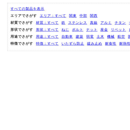
すべての製品を表示
エリアでさがす
エリア：すべて
関東
中部
関西
材質でさがす
材質：すべて
鉄
ステンレス
真鍮
アルミ
チタン
形状でさがす
形状：すべて
ねじ
ボルト
ナット
座金
リベット
用途でさがす
用途：すべて
自動車
建築
弱電
土木
機械
航空
特徴でさがす
特徴：すべて
いたずら防止
緩み止め
耐食性
耐熱