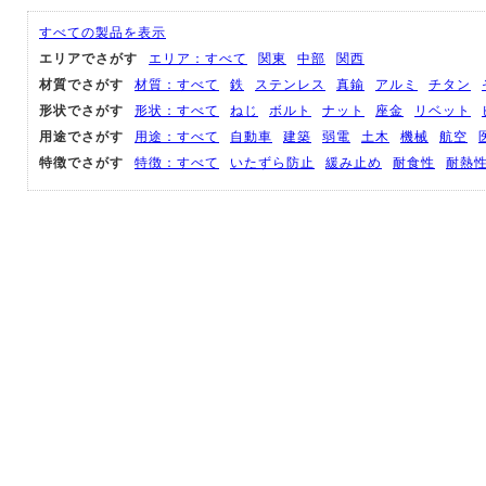
すべての製品を表示
エリアでさがす
エリア：すべて
関東
中部
関西
材質でさがす
材質：すべて
鉄
ステンレス
真鍮
アルミ
チタン
形状でさがす
形状：すべて
ねじ
ボルト
ナット
座金
リベット
用途でさがす
用途：すべて
自動車
建築
弱電
土木
機械
航空
特徴でさがす
特徴：すべて
いたずら防止
緩み止め
耐食性
耐熱