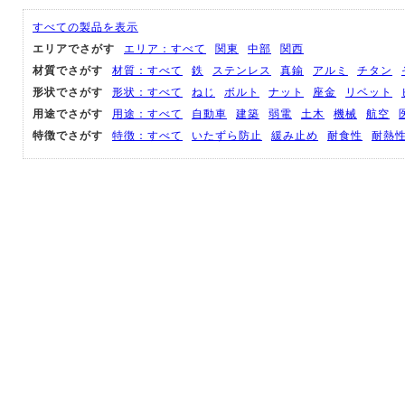
すべての製品を表示
エリアでさがす
エリア：すべて
関東
中部
関西
材質でさがす
材質：すべて
鉄
ステンレス
真鍮
アルミ
チタン
形状でさがす
形状：すべて
ねじ
ボルト
ナット
座金
リベット
用途でさがす
用途：すべて
自動車
建築
弱電
土木
機械
航空
特徴でさがす
特徴：すべて
いたずら防止
緩み止め
耐食性
耐熱