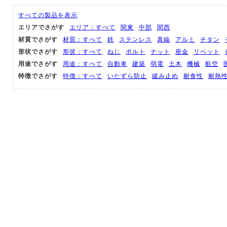
すべての製品を表示
エリアでさがす
エリア：すべて
関東
中部
関西
材質でさがす
材質：すべて
鉄
ステンレス
真鍮
アルミ
チタン
形状でさがす
形状：すべて
ねじ
ボルト
ナット
座金
リベット
用途でさがす
用途：すべて
自動車
建築
弱電
土木
機械
航空
特徴でさがす
特徴：すべて
いたずら防止
緩み止め
耐食性
耐熱