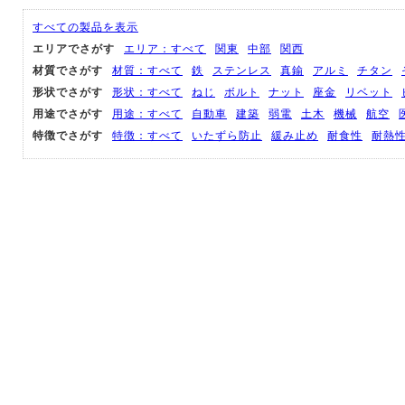
すべての製品を表示
エリアでさがす
エリア：すべて
関東
中部
関西
材質でさがす
材質：すべて
鉄
ステンレス
真鍮
アルミ
チタン
形状でさがす
形状：すべて
ねじ
ボルト
ナット
座金
リベット
用途でさがす
用途：すべて
自動車
建築
弱電
土木
機械
航空
特徴でさがす
特徴：すべて
いたずら防止
緩み止め
耐食性
耐熱