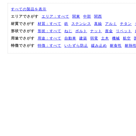
すべての製品を表示
エリアでさがす
エリア：すべて
関東
中部
関西
材質でさがす
材質：すべて
鉄
ステンレス
真鍮
アルミ
チタン
形状でさがす
形状：すべて
ねじ
ボルト
ナット
座金
リベット
用途でさがす
用途：すべて
自動車
建築
弱電
土木
機械
航空
特徴でさがす
特徴：すべて
いたずら防止
緩み止め
耐食性
耐熱