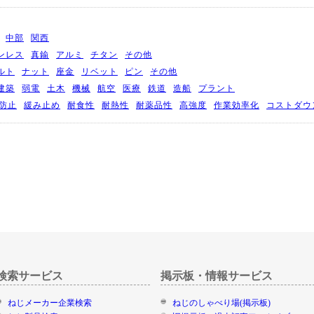
中部
関西
ンレス
真鍮
アルミ
チタン
その他
ルト
ナット
座金
リベット
ピン
その他
建築
弱電
土木
機械
航空
医療
鉄道
造船
プラント
防止
緩み止め
耐食性
耐熱性
耐薬品性
高強度
作業効率化
コストダウ
検索サービス
掲示板・情報サービス
ねじメーカー企業検索
ねじのしゃべり場(掲示板)