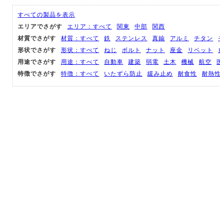
すべての製品を表示
エリアでさがす
エリア：すべて
関東
中部
関西
材質でさがす
材質：すべて
鉄
ステンレス
真鍮
アルミ
チタン
形状でさがす
形状：すべて
ねじ
ボルト
ナット
座金
リベット
用途でさがす
用途：すべて
自動車
建築
弱電
土木
機械
航空
特徴でさがす
特徴：すべて
いたずら防止
緩み止め
耐食性
耐熱