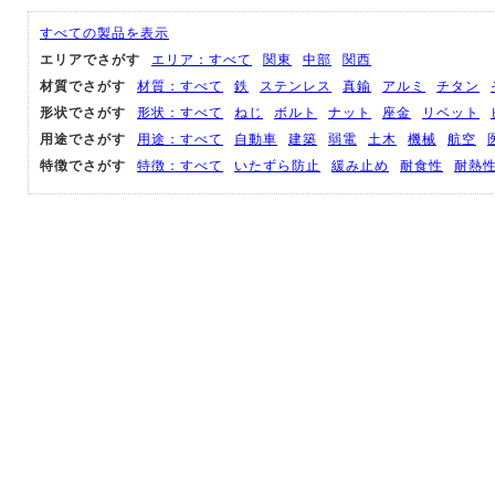
すべての製品を表示
エリアでさがす
エリア：すべて
関東
中部
関西
材質でさがす
材質：すべて
鉄
ステンレス
真鍮
アルミ
チタン
形状でさがす
形状：すべて
ねじ
ボルト
ナット
座金
リベット
用途でさがす
用途：すべて
自動車
建築
弱電
土木
機械
航空
特徴でさがす
特徴：すべて
いたずら防止
緩み止め
耐食性
耐熱