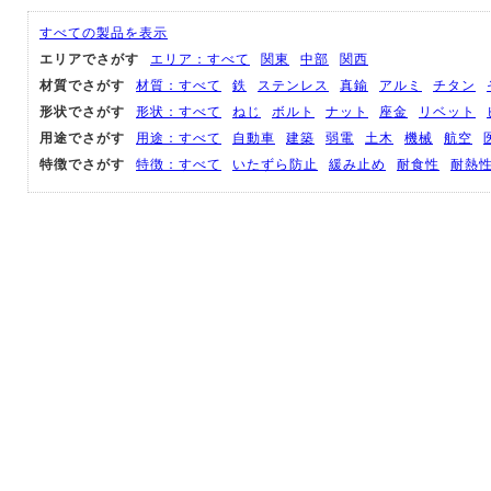
すべての製品を表示
エリアでさがす
エリア：すべて
関東
中部
関西
材質でさがす
材質：すべて
鉄
ステンレス
真鍮
アルミ
チタン
形状でさがす
形状：すべて
ねじ
ボルト
ナット
座金
リベット
用途でさがす
用途：すべて
自動車
建築
弱電
土木
機械
航空
特徴でさがす
特徴：すべて
いたずら防止
緩み止め
耐食性
耐熱