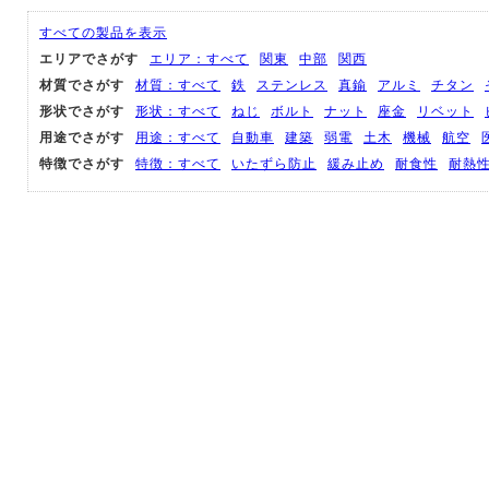
すべての製品を表示
エリアでさがす
エリア：すべて
関東
中部
関西
材質でさがす
材質：すべて
鉄
ステンレス
真鍮
アルミ
チタン
形状でさがす
形状：すべて
ねじ
ボルト
ナット
座金
リベット
用途でさがす
用途：すべて
自動車
建築
弱電
土木
機械
航空
特徴でさがす
特徴：すべて
いたずら防止
緩み止め
耐食性
耐熱