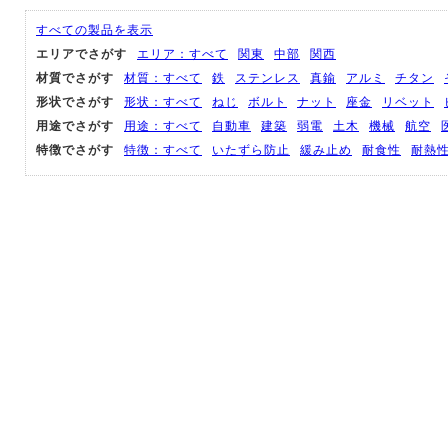
すべての製品を表示
エリアでさがす
エリア：すべて
関東
中部
関西
材質でさがす
材質：すべて
鉄
ステンレス
真鍮
アルミ
チタン
形状でさがす
形状：すべて
ねじ
ボルト
ナット
座金
リベット
用途でさがす
用途：すべて
自動車
建築
弱電
土木
機械
航空
特徴でさがす
特徴：すべて
いたずら防止
緩み止め
耐食性
耐熱