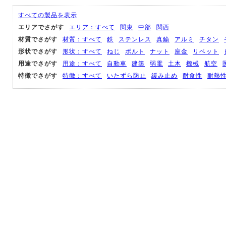
すべての製品を表示
エリアでさがす
エリア：すべて
関東
中部
関西
材質でさがす
材質：すべて
鉄
ステンレス
真鍮
アルミ
チタン
形状でさがす
形状：すべて
ねじ
ボルト
ナット
座金
リベット
用途でさがす
用途：すべて
自動車
建築
弱電
土木
機械
航空
特徴でさがす
特徴：すべて
いたずら防止
緩み止め
耐食性
耐熱