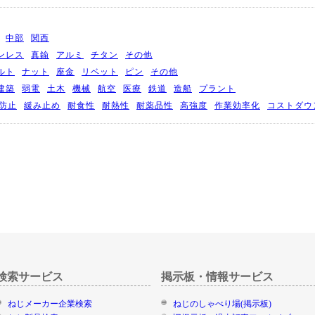
中部
関西
ンレス
真鍮
アルミ
チタン
その他
ルト
ナット
座金
リベット
ピン
その他
建築
弱電
土木
機械
航空
医療
鉄道
造船
プラント
防止
緩み止め
耐食性
耐熱性
耐薬品性
高強度
作業効率化
コストダウ
検索サービス
掲示板・情報サービス
ねじメーカー企業検索
ねじのしゃべり場(掲示板)