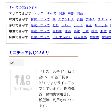
すべての製品を表示
エリアでさがす
エリア：すべて
関東
中部
関西
材質でさがす
材質：すべて
鉄
ステンレス
真鍮
アルミ
チタン
形状でさがす
形状：すべて
ねじ
ボルト
ナット
座金
リベット
用途でさがす
用途：すべて
自動車
建築
弱電
土木
機械
航空
特徴でさがす
特徴：すべて
いたずら防止
緩み止め
耐食性
耐熱
ミニチュアねじ0.5ミリ
ねじ
リセス 00番十字 ねじ
径0.5ミリ 首下長さ
0.6ミリよりラインアッ
プしています。 医療機
器、動物実験用器具、
模型等に利用されてい
ます。