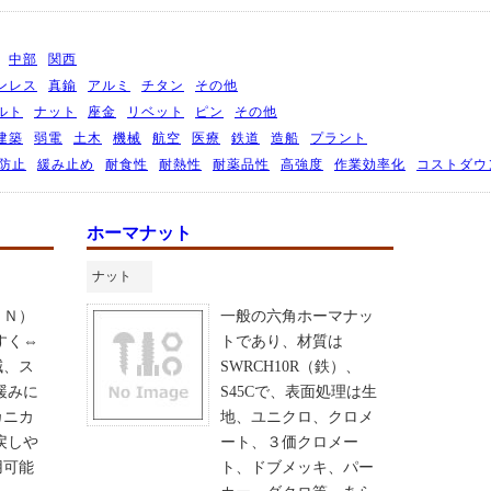
中部
関西
ンレス
真鍮
アルミ
チタン
その他
ルト
ナット
座金
リベット
ピン
その他
建築
弱電
土木
機械
航空
医療
鉄道
造船
プラント
防止
緩み止め
耐食性
耐熱性
耐薬品性
高強度
作業効率化
コストダウ
ホーマナット
ナット
ＬＮ）
一般の六角ホーマナッ
すく⇔
トであり、材質は
減、ス
SWRCH10R（鉄）、
緩みに
S45Cで、表面処理は生
カニカ
地、ユニクロ、クロメ
戻しや
ート、３価クロメー
用可能
ト、ドブメッキ、パー