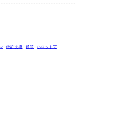
ン
特許技術
低頭
小ロット可