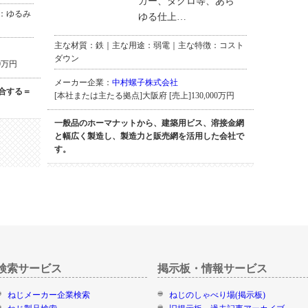
カー、ダクロ等、あら
：ゆるみ
ゆる仕上…
主な材質：鉄｜主な用途：弱電｜主な特徴：コスト
ダウン
0万円
メーカー企業：
中村螺子株式会社
合する＝
[本社または主たる拠点]大阪府 [売上]130,000万円
一般品のホーマナットから、建築用ビス、溶接金網
と幅広く製造し、製造力と販売網を活用した会社で
す。
検索サービス
掲示板・情報サービス
ねじメーカー企業検索
ねじのしゃべり場(掲示板)