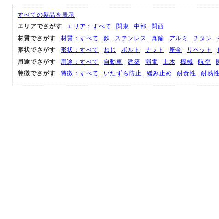
すべての製品を表示
エリアでさがす
エリア：すべて
関東
中部
関西
材質でさがす
材質：すべて
鉄
ステンレス
真鍮
アルミ
チタン
形状でさがす
形状：すべて
ねじ
ボルト
ナット
座金
リベット
用途でさがす
用途：すべて
自動車
建築
弱電
土木
機械
航空
特徴でさがす
特徴：すべて
いたずら防止
緩み止め
耐食性
耐熱