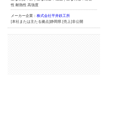
性 耐熱性 高強度
メーカー企業：
株式会社平井鉄工所
[本社または主たる拠点]静岡県 [売上]非公開