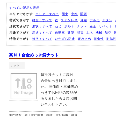
すべての製品を表示
エリアでさがす
エリア：すべて
関東
中部
関西
材質でさがす
材質：すべて
鉄
ステンレス
真鍮
アルミ
チタン
形状でさがす
形状：すべて
ねじ
ボルト
ナット
座金
リベット
用途でさがす
用途：すべて
自動車
建築
弱電
土木
機械
航空
特徴でさがす
特徴：すべて
いたずら防止
緩み止め
耐食性
耐熱
高ＮＩ合金めっき袋ナット
ナット
弊社袋ナットに高ＮＩ
合金めっき対応しまし
た。 三価白・三価黒め
っきでお困りの製品が
ありましたら１度お問
い合わせ下さい。
主な材質：鉄｜主な用途：機械｜主な特徴：耐食