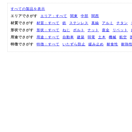
すべての製品を表示
エリアでさがす
エリア：すべて
関東
中部
関西
材質でさがす
材質：すべて
鉄
ステンレス
真鍮
アルミ
チタン
形状でさがす
形状：すべて
ねじ
ボルト
ナット
座金
リベット
用途でさがす
用途：すべて
自動車
建築
弱電
土木
機械
航空
特徴でさがす
特徴：すべて
いたずら防止
緩み止め
耐食性
耐熱