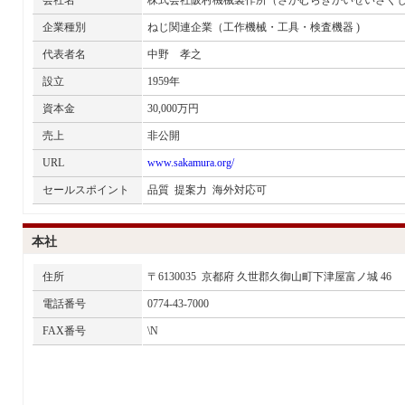
会社名
株式会社阪村機械製作所（さかむらきかいせいさく
企業種別
ねじ関連企業（工作機械・工具・検査機器 )
代表者名
中野 孝之
設立
1959年
資本金
30,000万円
売上
非公開
URL
www.sakamura.org/
セールスポイント
品質 提案力 海外対応可
本社
住所
〒6130035 京都府 久世郡久御山町下津屋富ノ城 46
電話番号
0774-43-7000
FAX番号
\N