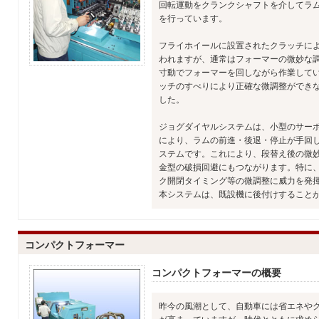
回転運動をクランクシャフトを介してラ
を行っています。
フライホイールに設置されたクラッチに
われますが、通常はフォーマーの微妙な
寸動でフォーマーを回しながら作業して
ッチのすべりにより正確な微調整ができ
した。
ジョグダイヤルシステムは、小型のサー
により、ラムの前進・後退・停止が手回
ステムです。これにより、段替え後の微
金型の破損回避にもつながります。特に
ク開閉タイミング等の微調整に威力を発
本システムは、既設機に後付けすること
コンパクトフォーマー
コンパクトフォーマーの概要
昨今の風潮として、自動車には省エネや